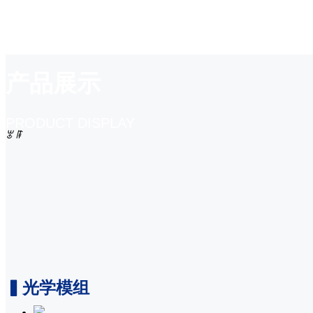
产品展示
首页
PRODUCT DISPLAY
简体中文
公司简介
ꂃ
ꁹ
English
解决方案
产品展示
公司新闻
▍光学模组